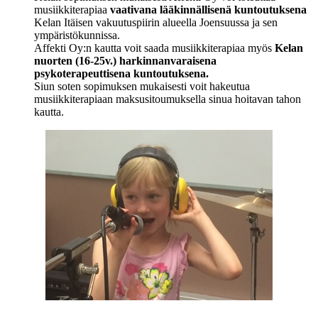
musiikkiterapiaa
vaativana lääkinnällisenä kuntoutuksena
Kelan Itäisen vakuutuspiirin alueella Joensuussa ja sen
ympäristökunnissa.
Affekti Oy:n kautta voit saada musiikkiterapiaa myös
Kelan
nuorten (
16
-​
25
v.) harkinnanvaraisena
psykoterapeuttisena kuntoutuksena.
Siun soten sopimuksen mukaisesti voit hakeutua
musiikkiterapiaan maksusitoumuksella sinua hoitavan tahon
kautta.