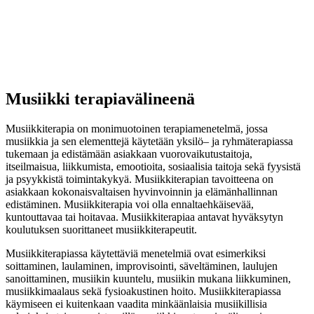
Musiikki terapiavälineenä
Musiikkiterapia on monimuotoinen terapiamenetelmä, jossa
musiikkia ja sen elementtejä käytetään yksilö– ja ryhmäterapiassa
tukemaan ja edistämään asiakkaan vuorovaikutustaitoja,
itseilmaisua, liikkumista, emootioita, sosiaalisia taitoja sekä fyysistä
ja psyykkistä toimintakykyä. Musiikkiterapian tavoitteena on
asiakkaan kokonaisvaltaisen hyvinvoinnin ja elämänhallinnan
edistäminen. Musiikkiterapia voi olla ennaltaehkäisevää,
kuntouttavaa tai hoitavaa. Musiikkiterapiaa antavat hyväksytyn
koulutuksen suorittaneet musiikkiterapeutit.
Musiikkiterapiassa käytettäviä menetelmiä ovat esimerkiksi
soittaminen, laulaminen, improvisointi, säveltäminen, laulujen
sanoittaminen, musiikin kuuntelu, musiikin mukana liikkuminen,
musiikkimaalaus sekä fysioakustinen hoito. Musiikkiterapiassa
käymiseen ei kuitenkaan vaadita minkäänlaisia musiikillisia