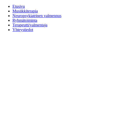
Etusivu
Musiikkiterapia
Neuropsykiatrinen valmennus
Ryhmätoiminta
Terapeutti/​valmentaja
Yhteystiedot