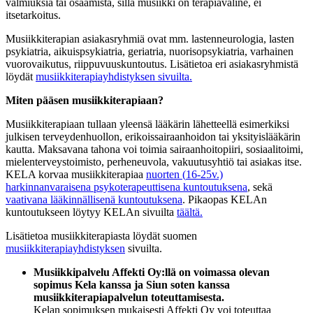
valmiuksia tai osaamista, sillä musiikki on terapiaväline, ei
itsetarkoitus.
Musiikkiterapian asiakasryhmiä ovat mm. lastenneurologia, lasten
psykiatria, aikuispsykiatria, geriatria, nuorisopsykiatria, varhainen
vuorovaikutus, riippuvuuskuntoutus. Lisätietoa eri asiakasryhmistä
löydät
musiikkiterapiayhdistyksen sivuilta.
Miten pääsen musiikkiterapiaan?
Musiikkiterapiaan tullaan yleensä lääkärin lähetteellä esimerkiksi
julkisen terveydenhuollon, erikoissairaanhoidon tai yksityislääkärin
kautta. Maksavana tahona voi toimia sairaanhoitopiiri, sosiaalitoimi,
mielenterveystoimisto, perheneuvola, vakuutusyhtiö tai asiakas itse.
KELA
korvaa musiikkiterapiaa
nuorten (
16
-​
25
v.)
harkinnanvaraisena psykoterapeuttisena kuntoutuksena
, sekä
vaativana lääkinnällisenä kuntoutuksena
. Pikaopas KELAn
kuntoutukseen löytyy KELAn sivuilta
täältä.
Lisätietoa musiikkiterapiasta löydät suomen
musiikkiterapiayhdistyksen
sivuilta.
Musiikkipalvelu Affekti Oy:llä on voimassa olevan
sopimus Kela kanssa ja Siun soten kanssa
musiikkiterapiapalvelun toteuttamisesta.
Kelan sopimuksen mukaisesti Affekti Oy voi toteuttaa